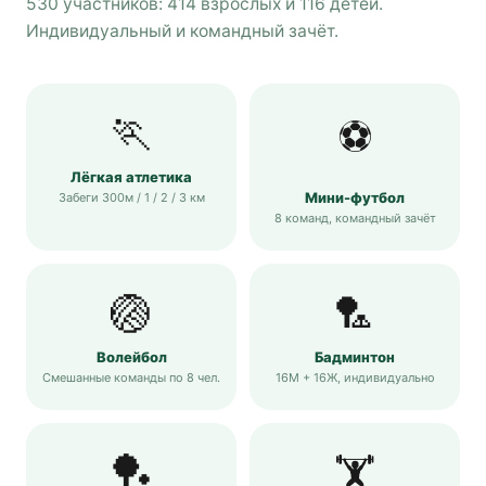
530 участников: 414 взрослых и 116 детей.
Индивидуальный и командный зачёт.
🏃
⚽
Лёгкая атлетика
Мини-футбол
Забеги 300м / 1 / 2 / 3 км
8 команд, командный зачёт
🏐
🏸
Волейбол
Бадминтон
Смешанные команды по 8 чел.
16М + 16Ж, индивидуально
🏓
🏋️