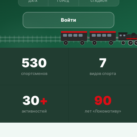
ДАТА
ГОРОД
СТАДИОН
Войти
530
7
спортсменов
видов спорта
30
+
90
активностей
лет «Локомотиву»